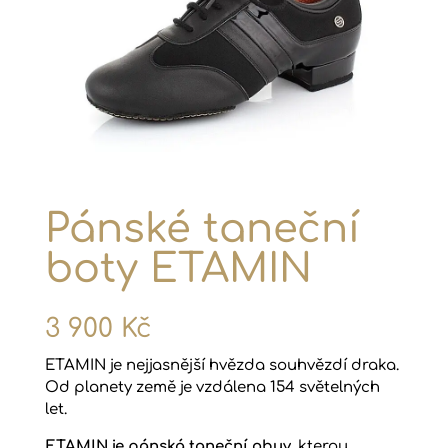
Pánské taneční
boty ETAMIN
3 900
Kč
ETAMIN je nejjasnější hvězda souhvězdí draka.
Od planety země je vzdálena 154 světelných
let.
ETAMIN je pánská taneční obuv
, kterou