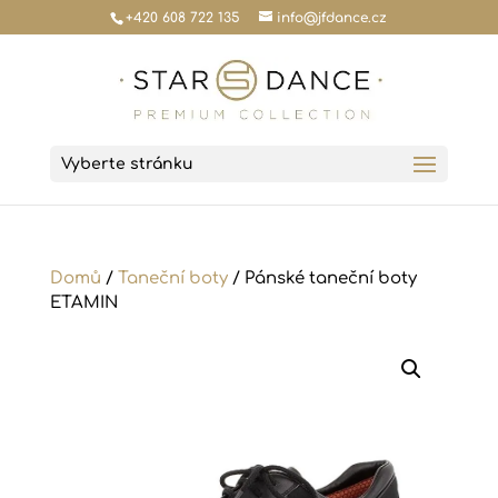
+420 608 722 135
info@jfdance.cz
Vyberte stránku
Domů
/
Taneční boty
/ Pánské taneční boty
ETAMIN