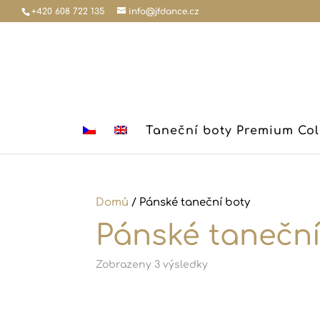
+420 608 722 135
info@jfdance.cz
Taneční boty Premium Col
Domů
/ Pánské taneční boty
Pánské taneční
Zobrazeny 3 výsledky