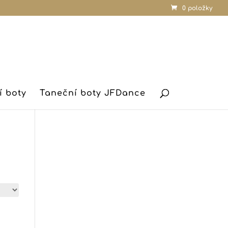
0 položky
í boty
Taneční boty JFDance