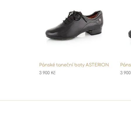
Pánské taneční boty ASTERION
Páns
3 900
Kč
3 90