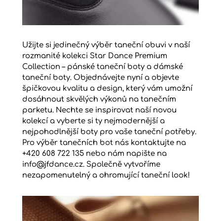
Užijte si jedinečný výběr taneční obuvi v naší
rozmanité kolekci Star Dance Premium
Collection – pánské taneční boty a dámské
taneční boty. Objednávejte nyní a objevte
špičkovou kvalitu a design, který vám umožní
dosáhnout skvělých výkonů na tanečním
parketu. Nechte se inspirovat naší novou
kolekcí a vyberte si ty nejmodernější a
nejpohodlnější boty pro vaše taneční potřeby.
Pro výběr tanečních bot nás kontaktujte na
+420 608 722 135 nebo nám napište na
info@jfdance.cz. Společně vytvoříme
nezapomenutelný a ohromující taneční look!