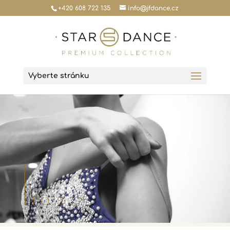
+420 608 722 135
info@jfdance.cz
Vyberte stránku