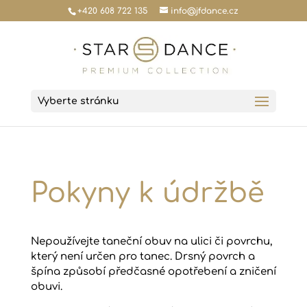
+420 608 722 135
info@jfdance.cz
Vyberte stránku
Pokyny k údržbě
Nepoužívejte taneční obuv na ulici či povrchu,
který není určen pro tanec. Drsný povrch a
špína způsobí předčasné opotřebení a zničení
obuvi.